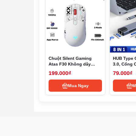
Trên remote có nút âm lượng dễ dàng điều 
Remote cũng được tích hợp nút để truy cập 
Thiết lập dễ dàng
Giống như Chromecast. Google thường thiết
Chromecast with Google TV có sẵn một đầ
Chuột Silent Gaming
HUB Type 
cổng USB của TV hoặc sử dụng nguồn có s
Atas F30 Không dây
3.0, Cổng 
Bluetooth - 3 MODE - Sử
HUB USB T
thẩm mỹ cao.
199.000₫
79.000₫
dụng liên tục 50h - Có
to HDMI,US
app Marco
TF,RJ45, P
Mua Ngay
M
Thiết Bị Chromecast With Google Tv
Chromecast with Google TV hỗ trợ cast truy
Hoặc bạn có thể sử dụng trình duyệt Goog
Trọn bộ thiết bị Chromecast w