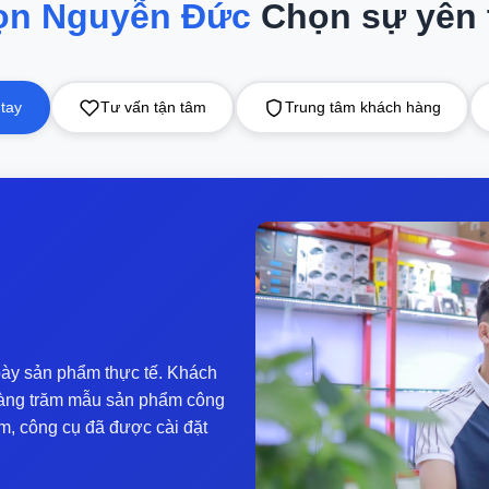
ọn Nguyễn Đức
Chọn sự yên
ựa chọn)
 tay
Tư vấn tận tâm
Trung tâm khách hàng
ày sản phẩm thực tế. Khách
y hàng trăm mẫu sản phẩm công
m, công cụ đã được cài đặt