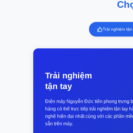
Ch
Chromecast with Google TV (3 màu l
Điều khiển từ xa (voice remote)
Cáp nguồn
Nguồn
Trải nghiệm tận
Phiếu bảo hành 1 năm 1 đổi 1
Trải nghiệm
tận tay
Điện máy Nguyễn Đức tiên phong trưng b
hàng có thể trực tiếp trải nghiệm tận ta
nghệ hiện đại nhất cùng với các phần mề
sẵn trên máy.