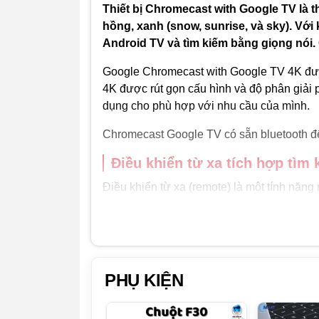
Thiết bị Chromecast with Google TV là 
hồng, xanh (snow, sunrise, và sky). Vớ
Android TV và tìm kiếm bằng giọng nói. 
Google Chromecast with Google TV 4K đượ
4K được rút gọn cấu hình và độ phân giải p
dụng cho phù hợp với nhu cầu của mình.
Chromecast Google TV có sẵn bluetooth để k
Điều khiển từ xa tích hợp tìm 
Điều khiển từ xa (remote) là một tính năn
TV. Google đã bổ sung một remote điều khi
soundbar dùng để tăng giảm âm lượng (chỉ
Remote Chromecast With Google Tv
PHỤ KIỆN
Đối với thế hệ Chromecast mới. Google đã t
dàng tìm kiếm nội dung mình cần một cách 