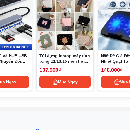
chỉnh âm thanh theo các mức độ tăng, giảm hoặc tắt tiếng (mut
nhanh Netflix và đặc biệt không thể thiếu là Youtube.
 kế thiết bị hướng đối tượng rất trực quan và dễ dàng sử dụn
u HDMI ngắn và cố định. Cấp nguồn bằng cáp USB-C dùng nguồn
C Và HUB USB
Túi đựng laptop máy tính
N99 Đế Giá Đỡ
ẵn được tặng kèm. Với sự gọn nhẹ này bạn hoàn toàn có thể d
Chuyển Đổi
bảng 11/13/15 inch họa
Nhiệt,Quạt Tả
ype-C, USB 3.0
tiết hoạt hình phong
Laptop,Đế Nâ
137.000₫
148.000₫
B 3.0, SD,
cách Hàn Quốc
Nhiệt Cho 13,3
D Type-C
2 USB
ua Ngay
Mua Ngay
Mua 
ền hình ảnh từ hàng ngàn thiết bị tương thích lên TV của bạn nh
le Chrome trên Macbook hoặc Windows để truyền hình ảnh một t
ith Google TV 4K