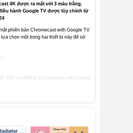
ast 4K được ra mắt với 3 màu trắng,
(Google
TV)
ệ điều hành Google TV được tùy chỉnh từ
(thường
24
xuyên
nâng cấp
mắt phiên bản Chromecast with Google TV
phiên bản
mới)
lựa chọn một trong hai thiết bị này để sử
RAM:
2 GB
.
BỘ NHỚ
8GB (hệ
TRONG:
ó. Đối với thiết bị Chromecast with Google
điều hành
sử dụng
c năng IR dùng để điều khiển TV hoặc
4GB)
CPU:
CPU lõi tứ
Cortex-
A55
 một nút bấm, hỗ trợ tiếng Việt giúp bạn dễ