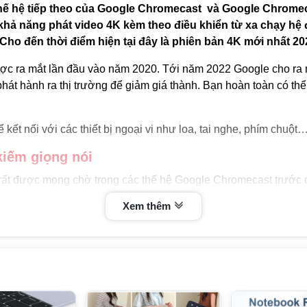
thế hệ tiếp theo của Google Chromecast và Google Chromec
i khả năng phát video 4K kèm theo điều khiển từ xa chạy h
Cho đến thời điểm hiện tại đây là phiên bản 4K mới nhất 20
c ra mắt lần đầu vào năm 2020. Tới năm 2022 Google cho ra 
hát hành ra thị trường để giảm giá thành. Bạn hoàn toàn có thể 
ết nối với các thiết bị ngoại vi như loa, tai nghe, phím chuột…
kiếm giọng nói
g rất được mong chờ trong các thế hệ Google Chromecast trước đ
ển từ xa với thiết kế nhỏ gọn sử dụng cả Bluetooth và IR, chứ
Xem thêm
 hỗ trợ một số TV và Soundbar).
ích hợp tính năng tìm kiếm giọng nói (assistant voice) chỉ bằng
nhanh chóng và thuận tiện nhất.