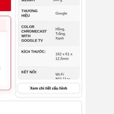
WEIGHT
THƯƠNG
Google
HIỆU
COLOR
Hồng,
CHROMECAST
Trắng,
WITH
Xanh
GOOGLE TV
KÍCH THƯỚC:
162 x 61 x
12,5mm
g
KẾT NỐI:
Wi-Fi
802.11ac
(2.4 GHz /
Xem chi tiết cấu hình
5 GHz)
Bluetooth®
HỆ ĐIỀU
Android TV
HÀNH:
OS