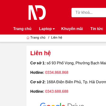
Trang chủ
Laptop
Khuyến mãi
Tin tức
Trang chủ
/
Liên hệ
Liên hệ
Cơ sở 1:
số 93 Phố Vọng, Phường Bạch Mai
Hotline:
0334.868.868
Cơ sở 2:
168A Điện Biên Phủ, Tp. Hải Dươ
Hotline:
0343.688.688