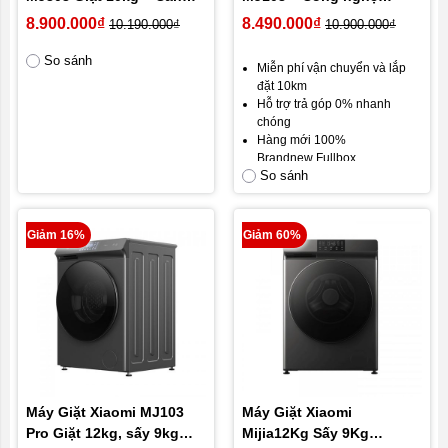
chỉnh nước giặt thông
Essence giặt nhanh, 26
8.900.000₫
8.490.000₫
10.190.000₫
10.900.000₫
minh
chương trình giặt
So sánh
Miễn phí vận chuyển và lắp
đặt 10km
Hỗ trợ trả góp 0% nhanh
chóng
Hàng mới 100%
Brandnew Fullbox
So sánh
Ship hàng và vận chuyển toàn
quốc
Gói bảo hành mặc định: Bảo
hành 12 tháng, đổi mới trong
Giảm 16%
Giảm 60%
30 ngày đầu.
Gói bảo hành vàng:
24 tháng
bảo hành.
Cam kết hài lòng khách hàng.
Máy Giặt Xiaomi MJ103
Máy Giặt Xiaomi
Pro Giặt 12kg, sấy 9kg
Mijia12Kg Sấy 9Kg