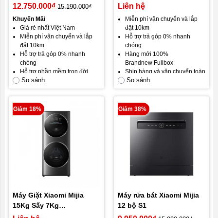
(XHQG120MJ103) – Model
(XHQG120MJ202)
12.750.000₫
Liên hệ
15.190.000₫
2026
Khuyến Mãi
Miễn phí vận chuyển và lắp
Giá rẻ nhất Việt Nam
đặt 10km
Miễn phí vận chuyển và lắp
Hỗ trợ trả góp 0% nhanh
đặt 10km
chóng
Hỗ trợ trả góp 0% nhanh
Hàng mới 100%
chóng
Brandnew Fullbox
Hỗ trợ phần mềm trọn đời
Ship hàng và vận chuyển toàn
So sánh
So sánh
Công ty chịu mọi rủi ro trong
quốc
quá trình vận chuyển
Gói bảo hành mặc định: Bảo
Ship hàng và vận chuyển toàn
hành 12 tháng, đổi mới trong
quốc
30 ngày đầu.
Giảm 18%
Giảm 38%
Gói bảo hành vàng:
24 tháng
CHẾ ĐỘ BẢO HÀNH
bảo hành.
Gói bảo hành mặc định: Bảo
Cam kết hài lòng khách hàng.
hành 12 tháng, đổi mới trong
1 tháng đầu.
Gói bảo hành vàng:
24 tháng
bảo hành.
Bảo hành phần cứng: bao
gồm nguồn, lỗi từ nhà sản
xuất
Máy Giặt Xiaomi Mijia
Máy rửa bát Xiaomi Mijia
Không bảo hành: Chập cháy,
15Kg Sấy 7Kg
12 bộ S1
va đập, rơi vỡ. vào nước,
(XHQG150XM21)