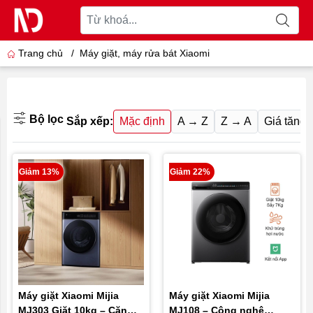
Trang chủ
/
Máy giặt, máy rửa bát Xiaomi
Bộ lọc
Sắp xếp:
Mặc định
A → Z
Z → A
Giá tăng 
Giảm 13%
Giảm 22%
Máy giặt Xiaomi Mijia
Máy giặt Xiaomi Mijia
MJ303 Giặt 10kg – Căn
MJ108 – Công nghệ