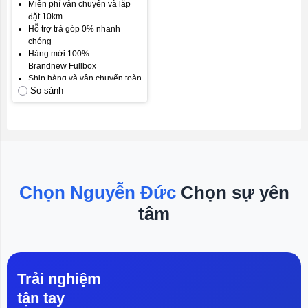
Miễn phí vận chuyển và lắp
đặt 10km
Hỗ trợ trả góp 0% nhanh
chóng
Hàng mới 100%
Brandnew Fullbox
Ship hàng và vận chuyển toàn
So sánh
quốc
Gói bảo hành mặc định: Bảo
hành 12 tháng, đổi mới trong
30 ngày đầu.
Gói bảo hành vàng: Bảo hành
24 tháng, đổi mới 12 tháng
đầu.
Cam kết hài lòng khách hàng.
Chọn Nguyễn Đức
Chọn sự yên
tâm
Trải nghiệm
tận tay