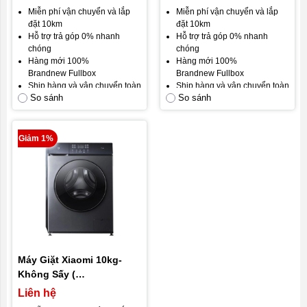
đa năng, diện tích lớn
Miễn phí vận chuyển và lắp
Miễn phí vận chuyển và lắp
đặt 10km
đặt 10km
Hỗ trợ trả góp 0% nhanh
Hỗ trợ trả góp 0% nhanh
chóng
chóng
Hàng mới 100%
Hàng mới 100%
Brandnew Fullbox
Brandnew Fullbox
Ship hàng và vận chuyển toàn
Ship hàng và vận chuyển toàn
So sánh
So sánh
quốc
quốc
Gói bảo hành mặc định: Bảo
Gói bảo hành mặc định: Bảo
hành 12 tháng, đổi mới trong
hành 12 tháng, đổi mới trong
30 ngày đầu.
30 ngày đầu.
Giảm 1%
Gói bảo hành vàng: Bảo hành
Gói bảo hành vàng:
24 tháng
24 tháng.
bảo hành.
Cam kết hài lòng khách hàng.
Cam kết hài lòng khách hàng.
Máy Giặt Xiaomi 10kg-
Không Sấy (
XQG100MJ104)
Liên hệ