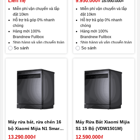
Liên hệ
9.950.000₫
15.990.000₫
thiên tai
Miễn phí vận chuyển và lắp
Miễn phí vận chuyển và lắp
CAM KẾT:
đặt 10km
đặt 10km
Hàng chính hãng 100%
Hỗ trợ trả góp 0% nhanh
Hỗ trợ trả góp 0% nhanh
Mới 100% nguyên hộp
chóng
chóng
Kiểm tra hàng trước khi thanh
Hàng mới 100%
Hàng mới 100%
toán, chịu mọi rủi ro trong quá
Brandnew Fullbox
Brandnew Fullbox
trình vận chuyển.
Ship hàng và vận chuyển toàn
Ship hàng và vận chuyển toàn
Cam kết hài lòng khách hàng.
So sánh
So sánh
quốc
quốc
Gói bảo hành mặc định: Bảo
Gói bảo hành mặc định: Bảo
hành 12 tháng, đổi mới trong
hành 12 tháng, đổi mới trong
30 ngày đầu.
30 ngày đầu.
Gói bảo hành vàng: Bảo hành
Gói bảo hành vàng: Bảo hành
24 tháng, đổi mới 12 tháng
24 tháng, đổi mới 12 tháng
đầu.
đầu.
Cam kết hài lòng khách hàng.
Cam kết hài lòng khách hàng
Máy rửa bát, rửa chén 16
Máy Rửa Bát Xiaomi Mijia
bộ Xiaomi Mijia N1 Smart
S1 15 Bộ (VDW1501M)
Dishwasher – Khử trùng
13.290.000₫
12.590.000₫