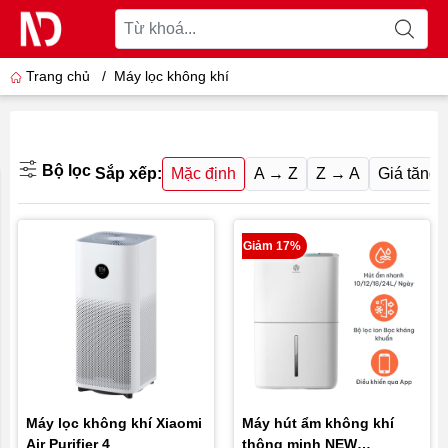
Trang chủ
/
Máy lọc không khí
Bộ lọc
Sắp xếp:
Mặc định
A → Z
Z → A
Giá tăng 
Giảm 17%
Máy lọc không khí Xiaomi
Máy hút ẩm không khí
Air Purifier 4
thông minh NEW