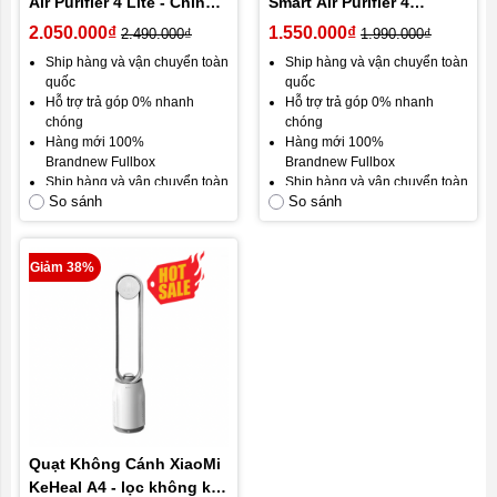
Air Purifier 4 Lite - Chính
Smart Air Purifier 4
hãng
Compact
2.050.000₫
1.550.000₫
2.490.000₫
1.990.000₫
Ship hàng và vận chuyển toàn
Ship hàng và vận chuyển toàn
quốc
quốc
Hỗ trợ trả góp 0% nhanh
Hỗ trợ trả góp 0% nhanh
chóng
chóng
Hàng mới 100%
Hàng mới 100%
Brandnew Fullbox
Brandnew Fullbox
Ship hàng và vận chuyển toàn
Ship hàng và vận chuyển toàn
So sánh
So sánh
quốc
quốc
Gói bảo hành mặc định: Bảo
Gói bảo hành mặc định: Bảo
hành 12 tháng, đổi mới trong
hành 12 tháng, đổi mới trong
30 ngày đầu.
30 ngày đầu.
Giảm 38%
Cam kết hài lòng khách hàng.
Cam kết hài lòng khách hàng.
Quạt Không Cánh XiaoMi
KeHeal A4 - lọc không khí