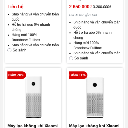
WIDETECH (NWT) ( 10L -
Liên hệ
2.650.000₫
3.200.000₫
12L – 18L – 24L - 30L -
Ship hàng và vận chuyển toàn
Giá đã bao gồm VAT
60L)
quốc
Ship hàng và vận chuyển toàn
Hỗ trợ trả góp 0% nhanh
quốc
chóng
Hỗ trợ trả góp 0% nhanh
Hàng mới 100%
chóng
Brandnew Fullbox
Hàng mới 100%
Ship hàng và vận chuyển toàn
Brandnew Fullbox
So sánh
quốc
Ship hàng và vận chuyển toàn
Gói bảo hành mặc định: Bảo
So sánh
quốc
hành 12 tháng lỗi 1 đổi 1
Gói bảo hành mặc định: Bảo
trong 30 ngày
hành 18 tháng
Cam kết hài lòng khách hàng.
Cam kết hài lòng khách hàng.
Giảm 20%
Giảm 11%
Máy lọc không khí Xiaomi
Máy lọc không khí Xiaomi