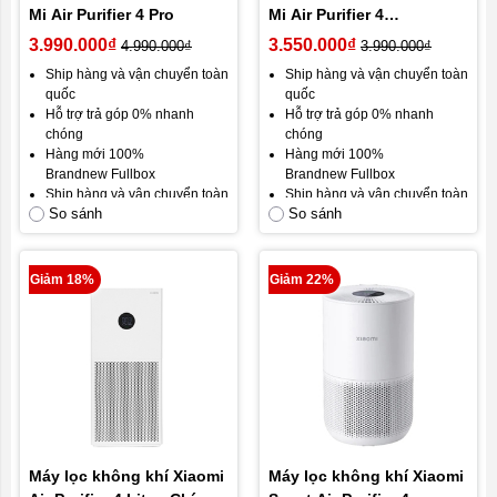
Mi Air Purifier 4 Pro
Mi Air Purifier 4
BHR5096GL
3.990.000₫
3.550.000₫
4.990.000₫
3.990.000₫
Ship hàng và vận chuyển toàn
Ship hàng và vận chuyển toàn
quốc
quốc
Hỗ trợ trả góp 0% nhanh
Hỗ trợ trả góp 0% nhanh
chóng
chóng
Hàng mới 100%
Hàng mới 100%
Brandnew Fullbox
Brandnew Fullbox
Ship hàng và vận chuyển toàn
Ship hàng và vận chuyển toàn
So sánh
So sánh
quốc
quốc
Gói bảo hành mặc định: Bảo
Gói bảo hành mặc định: Bảo
hành 12 tháng, đổi mới trong
hành 12 tháng, đổi mới trong
30 ngày đầu.
30 ngày đầu.
Giảm 18%
Giảm 22%
Cam kết hài lòng khách hàng.
Cam kết hài lòng khách hàng.
Máy lọc không khí Xiaomi
Máy lọc không khí Xiaomi