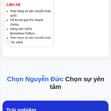
kèm khử mùi
Liên hệ
Ship hàng và vận chuyển toàn
quốc
Hỗ trợ trả góp 0% nhanh
chóng
Hàng mới 100%
Brandnew Fullbox
Ship hàng và vận chuyển toàn
So sánh
quốc
Gói bảo hành mặc định: Bảo
hành 12 tháng, đổi mới trong
30 ngày đầu.
Cam kết hài lòng khách hàng.
Chọn Nguyễn Đức
Chọn sự yên
tâm
Trải nghiệm