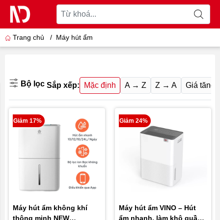
Trang chủ
/
Máy hút ẩm
Bộ lọc
Sắp xếp:
Mặc định
A → Z
Z → A
Giá tăng 
Giảm 17%
Giảm 24%
Máy hút ẩm không khí
Máy hút ẩm VINO – Hút
thông minh NEW
ẩm nhanh, làm khô quần