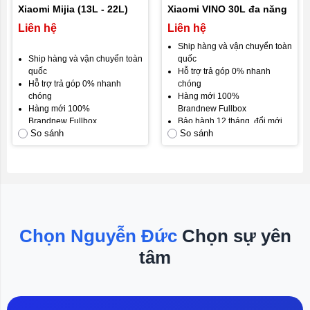
Xiaomi Mijia (13L - 22L)
Xiaomi VINO 30L đa năng
Liên hệ
Liên hệ
Ship hàng và vận chuyển toàn
Ship hàng và vận chuyển toàn
quốc
quốc
Hỗ trợ trả góp 0% nhanh
Hỗ trợ trả góp 0% nhanh
chóng
chóng
Hàng mới 100%
Hàng mới 100%
Brandnew Fullbox
Brandnew Fullbox
Bảo hành 12 tháng, đổi mới
So sánh
So sánh
Bảo hành 12 tháng, đổi mới
trong 15 ngày đầu.
trong 30 ngày đầu.
Cam kết hài lòng khách hàng.
Cam kết hài lòng khách hàng.
Chọn Nguyễn Đức
Chọn sự yên
tâm