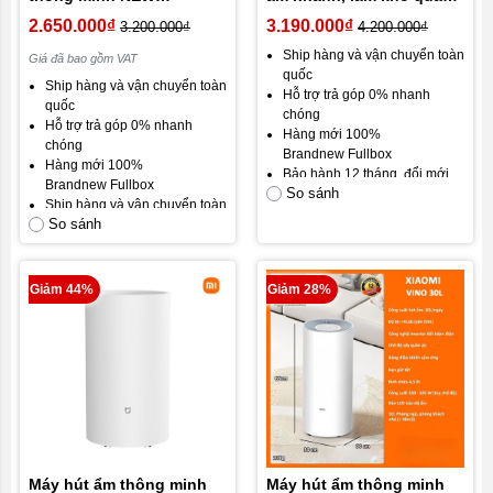
WIDETECH (NWT) ( 10L -
áo, khử trùng sạch khuẩn
2.650.000₫
3.190.000₫
3.200.000₫
4.200.000₫
12L – 18L – 24L - 30L -
(16L - 20L - 40L)
Ship hàng và vận chuyển toàn
Giá đã bao gồm VAT
60L)
quốc
Ship hàng và vận chuyển toàn
Hỗ trợ trả góp 0% nhanh
quốc
chóng
Hỗ trợ trả góp 0% nhanh
Hàng mới 100%
chóng
Brandnew Fullbox
Hàng mới 100%
Bảo hành 12 tháng, đổi mới
Brandnew Fullbox
So sánh
trong 30 ngày đầu.
Ship hàng và vận chuyển toàn
Cam kết hài lòng khách hàng.
So sánh
quốc
Gói bảo hành mặc định: Bảo
hành 18 tháng
Cam kết hài lòng khách hàng.
Giảm 44%
Giảm 28%
Máy hút ẩm thông minh
Máy hút ẩm thông minh