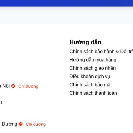
được trang bị vô cùng tiện lợi với 1 cổng USB 3.2, HDMI và 02 
iện cuộc gọi, gửi tin nhắn, nhận thông báo và thậm chí phản c
Hướng dẫn
mình.
Chính sách bảo hành & Đổi tr
, video, nhạc và tài liệu từ Laptop sang điện thoại và ngược l
Hướng dẫn mua hàng
Chính sách giao nhận
Điều khoản dịch vụ
Chính sách bảo mật
à Nội
Chỉ đường
Chính sách thanh toán
0
ải Dương
Chỉ đường