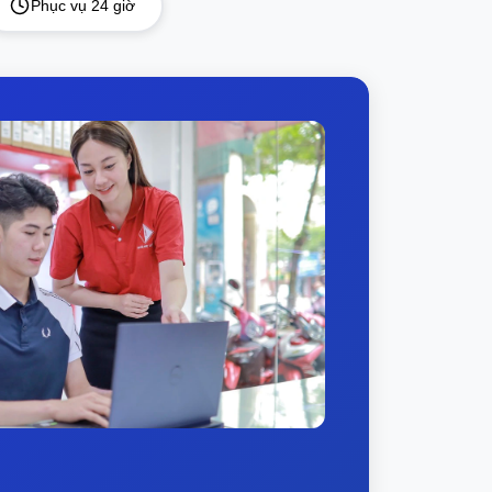
Phục vụ 24 giờ
rên thân máy lớn, bạn sẽ được đắm chìm
nits giúp bạn làm việc hiệu quả trong môi
0H | i7-11390H kết hợp đồ họa Iris® Xe
nh âm nhạc theo sở thích của mình
 giả mã bên trong.