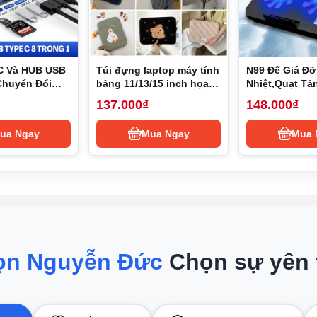
 máy tính xách tay chạy chip Intel hiệu năng cao thế hệ 11mới 
C Và HUB USB
Túi đựng laptop máy tính
N99 Đế Giá Đỡ
ốt.
Chuyển Đổi
bảng 11/13/15 inch họa
Nhiệt,Quạt Tả
ype-C, USB 3.0
tiết hoạt hình phong
Laptop,Đế Nâ
137.000₫
148.000₫
B 3.0, SD,
cách Hàn Quốc
Nhiệt Cho 13,3
D Type-C
2 USB
ua Ngay
Mua Ngay
Mua 
hờ thiết kế đẹp, mạnh mẽ và độ mỏng ấn tượng. Chỉ với trọng 
n vừa sang trọng, vừa có độ bền cao.
bị màn hình viền mỏng hơn ở cạnh trên và dưới. Ngoài ra cân
hính xác có thể nâng được giúp tăng độ nghiêng bàn phím giúp 
ọn Nguyễn Đức
Chọn sự yên
hiệt cho máy.