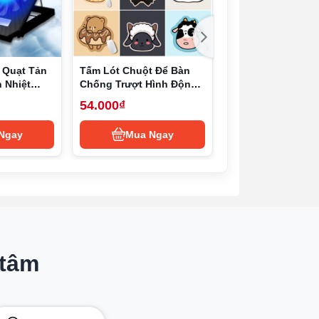
của Dell. Đây là mẫu máy đạt tiêu chuẩn
 Quạt Tản
Tấm Lót Chuột Để Bàn
Abs Có Thể Điều 
n Nhiệt
Chống Trượt Hình Động
Có Thể Gập Lại G
ng Tản
Vật Hoạt Hình Dễ Thương
Laptop Chống Tr
54.000₫
121.000₫
-17inch, có
Trượt Giá Đỡ Máy
Xách Tay Có Thể 
Ngay
Mua Ngay
Mua Nga
Chỉnh Chiều Cao 
lượng 1.3kg và độ mỏng 15mm. Máy được
Máy Tính Giá Đỡ 
Máy Tính Giá Đỡ 
Tính
 nặng cũng giảm xuống còn 1.3kg, mức cân
việc dễ dàng đánh máy và thao tác phím
 tâm