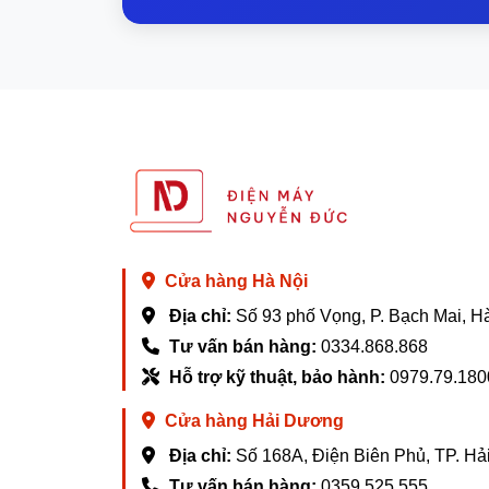
Cổng kết nối
Inspiron 5310 các cổng kết nối của laptop 
Dell Mobile Connect
Với Dell Mobile Connect, bạn có thể thực h
tác với tất cả các ứng dụng yêu thích của 
Nó còn giúp bạn nhanh chóng di chuyển ảnh
đám mây phức tạp hay dây cáp rườm rà
Cửa hàng Hà Nội
Địa chỉ:
Số 93 phố Vọng, P. Bạch Mai, H
Bảo hành dài lâu, Giá tốt nhất thị trường
Tư vấn bán hàng:
0334.868.868
Hỗ trợ kỹ thuật, bảo hành:
0979.79.180
Cửa hàng Hải Dương
Địa chỉ:
Số 168A, Điện Biên Phủ, TP. H
Tư vấn bán hàng:
0359.525.555