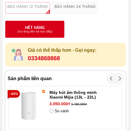
BẢO HÀNH 12 THÁNG
BẢO HÀNH 24 THÁNG
HẾT HÀNG
(Vui lòng liên hệ trực tiếp)
Giá có thể thấp hơn - Gọi ngay:
0334868868
Sản phẩm liên quan
Máy hút ẩm thông minh
- 44%
- 1
Xiaomi Mijia (13L - 22L)
3.050.000₫
5.490.000₫
So sánh