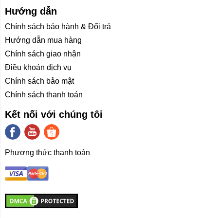
Chơi game Dolby Vision để có trải
Hướng dẫn
nghiệm chơi game tuyệt vờ
Chính sách bảo hành & Đổi trả
Thích ứng với thế hệ máy chơi game Xbox mới Xbox
Hướng dẫn mua hàng
Series Đồng thời, TV đã đạt chứng nhận FreeSync™
Premium với độ trễ cực thấp 4ms*, giúp bạn thể hiện kỹ
Chính sách giao nhận
năng của mình khi chơi game.
Điều khoản dịch vụ
Chính sách bảo mật
Chính sách thanh toán
Wi-Fi 6 nhanh hơn và có độ trễ thấp
Kết nối với chúng tôi
hơn
Chuẩn truyền dẫn tốc độ cao mạng LAN không dây có
tốc độ cao hơn và độ trễ thấp hơn, cho phép truy cập
Phương thức thanh toán
mạng ổn định và tốc độ cao hơn, cho phép bạn tận
hưởng
trải nghiệm giải trí trực tuyến mới nhanh chóng và ổn
định.