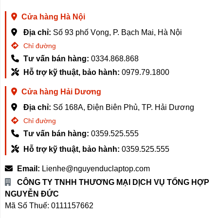
Về chip, Tivi Xiaomi S65 được trang bị chip hàng đầu
Cửa hàng Hà Nội
A73 lõi tứ và Ram 3GB, bộ nhớ trong 32G có thể cung
cấp sức mạnh tính toán AI mạnh mẽ cho TV, thúc đẩy
Địa chỉ:
Số 93 phố Vọng, P. Bạch Mai, Hà Nội
nhiều thuật toán tối ưu hóa chất lượng hình ảnh được
Chỉ đường
cải thiện hơn nữa.
Tư vấn bán hàng:
0334.868.868
Hỗ trợ kỹ thuật, bảo hành:
0979.79.1800
Cửa hàng Hải Dương
HDMI 2.1 kép cho giải trí kỹ thuật số
Địa chỉ:
Số 168A, Điện Biên Phủ, TP. Hải Dương
Giao diện HDMI 2.1 kép mang lại độ trễ đầu vào thấp
Chỉ đường
hơn và khả năng điều khiển nhạy hơn, giúp bạn chơi
Tư vấn bán hàng:
0359.525.555
những kiệt tác AAA. Nó cũng hỗ trợ tốc độ làm mới biến
VRR, đồ họa tốc độ cao, độ trễ thấp tự động ALLM với
Hỗ trợ kỹ thuật, bảo hành:
0359.525.555
độ trễ thấp và không bị xé hình. CHẾ ĐỘ TRÒ CHƠI*
Email:
Lienhe@nguyenduclaptop.com
mới thiết lập chính xác bối cảnh trò chơi, giúp trò chơi
mượt mà hơn
CÔNG TY TNHH THƯƠNG MẠI DỊCH VỤ TỔNG HỢP
NGUYỄN ĐỨC
Mã Số Thuế: 0111157662