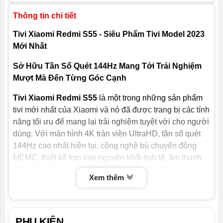
Thông tin chi tiết
Tivi Xiaomi Redmi S55 - Siêu Phẩm Tivi Model 2023
Mới Nhất
Sở Hữu Tần Số Quét 144Hz Mang Tới Trải Nghiệm
Mượt Mà Đến Từng Góc Cạnh
Tivi Xiaomi Redmi S55
là một trong những sản phẩm
tivi mới nhất của Xiaomi và nó đã được trang bị các tính
năng tối ưu để mang lại trải nghiệm tuyệt vời cho người
dùng. Với màn hình 4K tràn viền UltraHD, tần số quét
144Hz cao nhất hiện tại, công nghệ bù chuyển động
MEMC, thiết kế kim loại nguyên khối tinh tế, âm thanh
siêu sống động nhờ công nghệ giải mã DTS, màu sắc
Xem thêm
chân thực lên tới 1 tỷ màu sắc gốc, điều khiển thông
minh tích hợp giọng nói, đa dạng cổng kết nối và tích
hợp nhiều kho ứng dụng tuyệt vời.
PHỤ KIỆN