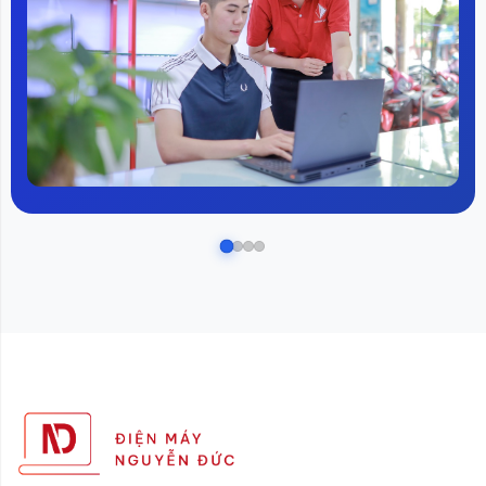
thị tới 1 tỷ màu sắc gốc, giúp tái tạo màu sắc của hình
ảnh một cách chân thực nhất. Điều này giúp cho người
dùng cảm nhận được sự khác biệt rõ ràng giữa các
màu sắc, từ đó mang lại trải nghiệm xem tivi tuyệt vời.
Âm thanh siêu sống động nhờ công
nghệ giải mã DTS
Âm thanh được tích hợp công nghệ giải mã DTS, mang
lại âm thanh vòm siêu sống động, chân thực và đầy
cảm xúc. Người dùng có thể trải nghiệm tốt hơn các bộ
phim, ca nhạc và game với âm thanh mạnh mẽ, như
đắm chìm vào từng khoảnh khắc.
Tivi Xiaomi S55 sở hữu con chip A73 lõi
tứ siêu mạnh