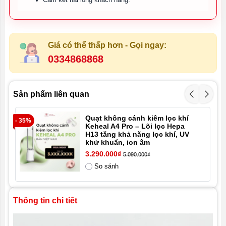
Cam kết hài lòng khách hàng.
Giá có thể thấp hơn - Gọi ngay:
0334868868
Sản phẩm liên quan
Quạt không cánh kiêm lọc khí
- 35%
- 2
Keheal A4 Pro – Lõi lọc Hepa
H13 tăng khả năng lọc khí, UV
khử khuẩn, ion âm
3.290.000₫
5.090.000₫
So sánh
Thông tin chi tiết