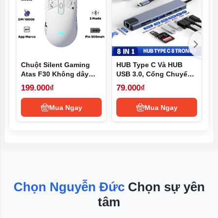
Chuột Silent Gaming
HUB Type C Và HUB
T
Atas F30 Không dây
USB 3.0, Cổng Chuyển
t
Bluetooth - 3 MODE -
Đổi HUB USB Type-C,
h
199.000₫
79.000₫
1
Sử dụng liên tục 50h -
USB 3.0 to HDMI,USB
p
Có app Marco
3.0, SD, TF,RJ45, PD
Mua Ngay
Mua Ngay
Type-C
Chọn Nguyễn Đức
Chọn sự yên
tâm