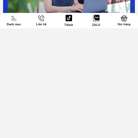
Danh mục
Liên hệ
Giỏ hàng
Tiktok
ZALO
Cửa hàng Hà Nội
Địa chỉ:
Số 93 phố Vọng, P. Bạch Mai, Hà Nội
Chỉ đường